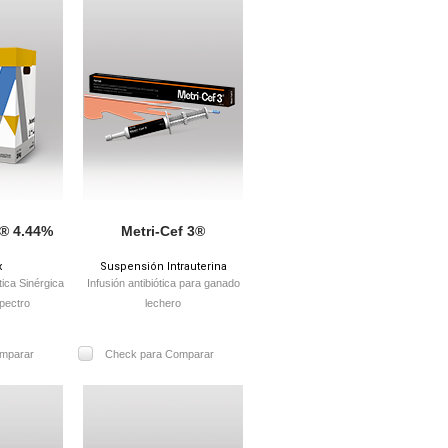
® 4.44%
Metri-Cef 3®
x
Suspensión Intrauterina
tica Sinérgica
Infusión antibiótica para ganado
pectro
lechero
mparar
Check para Comparar