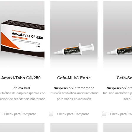
Amoxi-Tabs C®-250
Cefa-Milk® Forte
Cefa-S
Tableta Oral
Suspensión Intramamaria
Suspensión Int
tibiótico de amplio espectro con
Infusión antibiótica-antiinflamatoria
Infusión antibiótica
hibidor de resistencia bacteriana
para vacas en lactación
seca
Check para Comparar
Check para Comparar
Check para Co