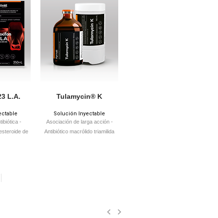
23 L.A.
Tulamycin® K
ectable
Solución Inyectable
biótica -
Asociación de larga acción -
 esteroide de
Antibiótico macrólido triamilida
ión
semisintética + Antiinflamatorio no
esteroide