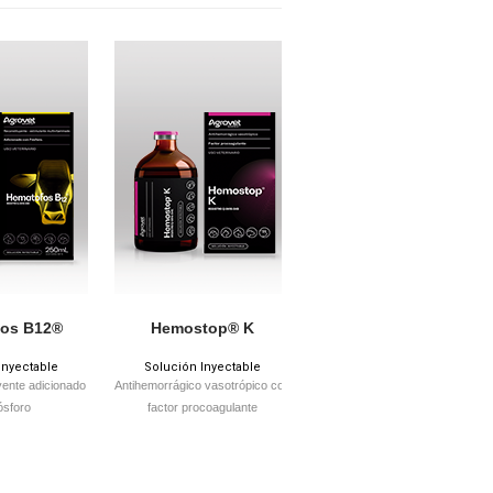
os B12®
Hemostop® K
Diuride® 500
Inyectable
Solución Inyectable
Solución Inyectable
yente adicionado
Antihemorrágico vasotrópico con
Diurético y salurético
ósforo
factor procoagulante