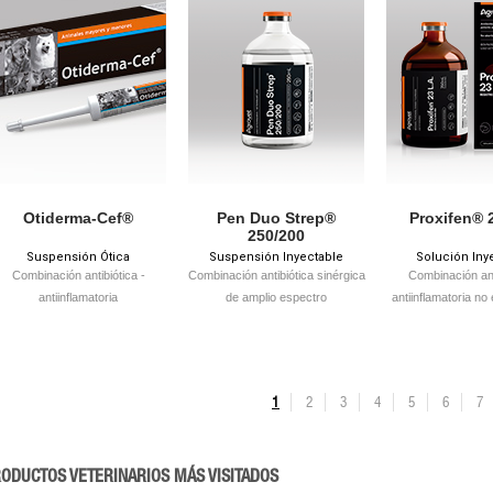
Otiderma-Cef®
Pen Duo Strep®
Proxifen® 
250/200
Suspensión Ótica
Suspensión Inyectable
Solución Iny
Combinación antibiótica -
Combinación antibiótica sinérgica
Combinación anti
antiinflamatoria
de amplio espectro
antiinflamatoria no
larga acc
1
2
3
4
5
6
7
ODUCTOS VETERINARIOS MÁS VISITADOS