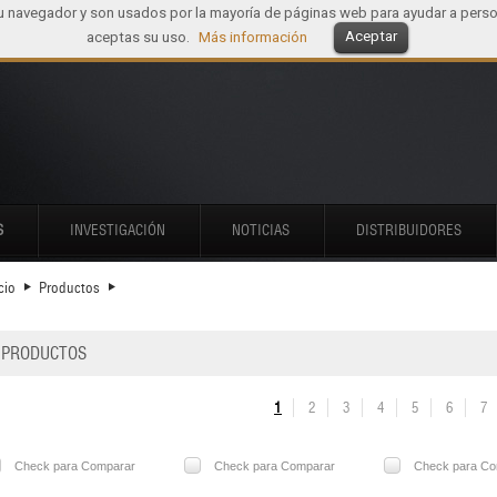
tu navegador y son usados por la mayoría de páginas web para ayudar a perso
Aceptar
aceptas su uso.
Más información
S
INVESTIGACIÓN
NOTICIAS
DISTRIBUIDORES
cio
Productos
PRODUCTOS
1
2
3
4
5
6
7
Check para Comparar
Check para Comparar
Check para Co