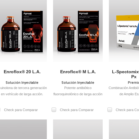
Enroflox® 20 L.A.
Enroflox® M L.A.
L-Spectomix
Px
Solución Inyectable
Solución Inyectable
Premi
uinolona de tercera generación
Potente antibiótico
Combinación Antibió
en vehículo de larga acción.
fluoroquinolónico de larga acción
de Amplio Es
asociado con antiinflamatorio no
esteroideo
Check para Comparar
Check para Comparar
Check para Co