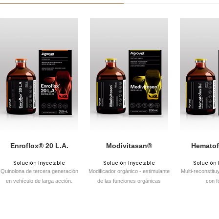
Enroflox® 20 L.A.
Modivitasan®
Hematof
Solución Inyectable
Solución Inyectable
Solución 
Quinolona de tercera generación
Modificador orgánico - estimulante
Multi-reconstitu
en vehículo de larga acción.
de las funciones orgánicas
con f