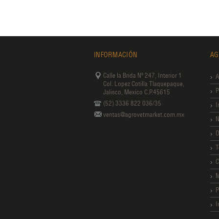
INFORMACIÓN
AG
Calle la Brida Nº 247, Interior 1
A
Col. Lopez Cotilla Tlaquepaque,
P
Jalisco, Mexico C.P.45615
(52) 3336 822 036/35
I
ventas@agrovetmarket.com.mx
N
D
T
C
M
P
I