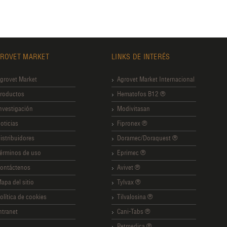
ROVET MARKET
LINKS DE INTERÉS
grovet Market
Agrovet Market Internacional
roductos
Hematofos B12 ®
nvestigación
Modivitasan
oticias
Fipronex ®
istribuidores
Doramec/Doraquest ®
érminos de uso
Eprimec ®
ontáctenos
Avivet ®
apa del sitio
Tylvax ®
olítica de cookies
Tilvalosina ®
ntranet
Cani-Tabs ®
Petmedica ®