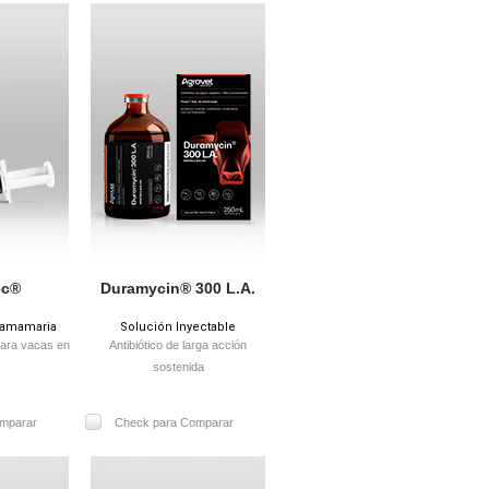
ec®
Duramycin® 300 L.A.
ramamaria
Solución Inyectable
 para vacas en
Antibiótico de larga acción
sostenida
mparar
Check para Comparar