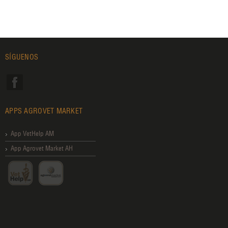
SÍGUENOS
APPS AGROVET MARKET
App VetHelp AM
App Agrovet Market AH