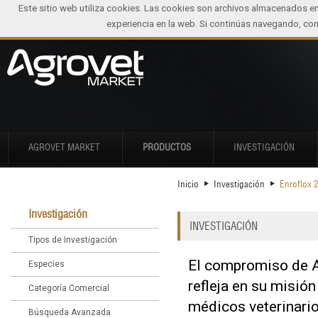
Este sitio web utiliza cookies. Las cookies son archivos almacenados e
experiencia en la web. Si continúas navegando, c
AGROVET MARKET
PRODUCTOS
INVESTIGACIÓN
Inicio
Investigación
Enroflox 2
Investigación
INVESTIGACIÓN
Tipos de Investigación
El compromiso de A
Especies
refleja en su misió
Categoría Comercial
médicos veterinario
Búsqueda Avanzada