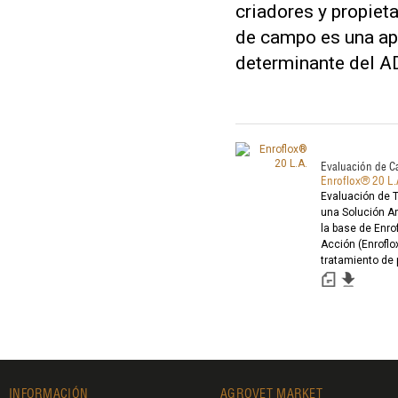
criadores y propieta
de campo es una apu
determinante del A
Evaluación de 
Enroflox® 20 L.
Evaluación de T
una Solución An
la base de Enro
Acción (Enroflox
tratamiento de 
infecciosos ag
INFORMACIÓN
AGROVET MARKET