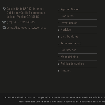
Calle la Brida Nº 247, Interior 1
Agrovet Market
Col. Lopez Cotilla Tlaquepaque,
Productos
Jalisco, Mexico C.P.45615
(52) 3336 822 036/35
Investigación
ventas@agrovetmarket.com.mx
Noticias
Distribuidores
Términos de uso
Contáctenos
Mapa del sitio
Política de cookies
Intranet
Laboratorio dedicado al desarrollo y exportación de
productos para uso veterinario
. A través de un
medicamentos veterinarios
a nivel global. Hoy somos un importante
laboratorio f