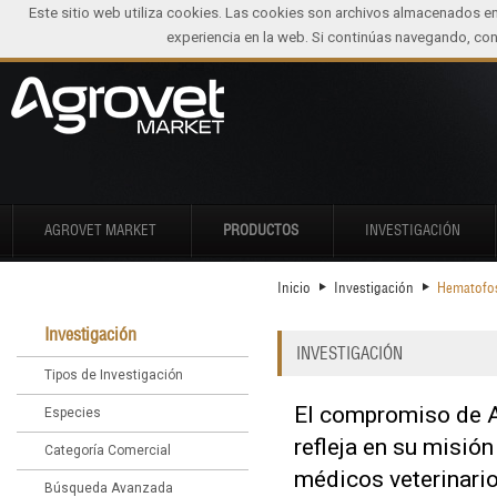
Este sitio web utiliza cookies. Las cookies son archivos almacenados e
experiencia en la web. Si continúas navegando, c
AGROVET MARKET
PRODUCTOS
INVESTIGACIÓN
Inicio
Investigación
Hematofos
Investigación
INVESTIGACIÓN
Tipos de Investigación
El compromiso de A
Especies
refleja en su misió
Categoría Comercial
médicos veterinario
Búsqueda Avanzada