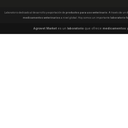
Laboratorio dedicado al desarrollo y exportación de
productos para uso veterinario
. A través de un
medicamentos veterinarios
a nivel global. Hoy somos un importante
laboratorio f
Agrovet Market
es un
laboratorio
que ofrece
medicamentos