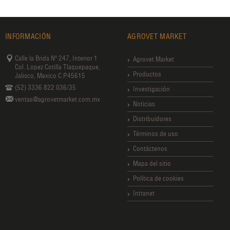
INFORMACIÓN
AGROVET MARKET
Calle la Brida Nº 247, Interior 1
Agrovet Market
Col. Lopez Cotilla Tlaquepaque,
Productos
Jalisco, Mexico C.P.45615
(52) 3336 822 036/35
Investigación
ventas@agrovetmarket.com.mx
Noticias
Distribuidores
Términos de uso
Contáctenos
Mapa del sitio
Política de cookies
Intranet