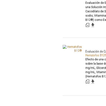
Evaluación de E
una Solución In
Cacodilato de S
sodio, Vitamin
B12®) como Est
Caballos de Sal
Evaluación de 
Hematofos B12
Efecto de una 
sobre la base d
mg/mL, Glicero
mg/mL, Vitamin
(Hematofos B12
del nivel de pr
Holstein y Brow
una vacunació