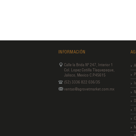
INFORMACIÓN
AG
Calle la Brida Nº 247, Interior 1
A
Col. Lopez Cotilla Tlaquepaque,
P
Jalisco, Mexico C.P.45615
(52) 3336 822 036/35
I
ventas@agrovetmarket.com.mx
N
D
T
C
M
P