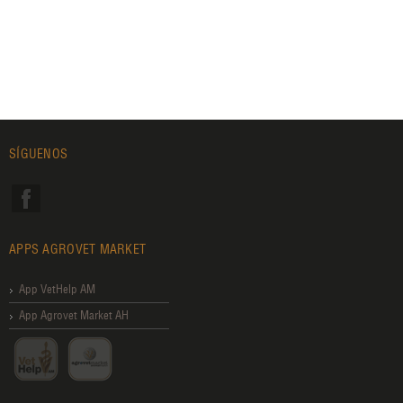
SÍGUENOS
APPS AGROVET MARKET
App VetHelp AM
App Agrovet Market AH