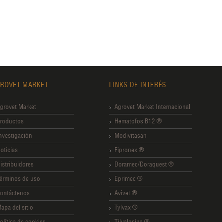
ROVET MARKET
LINKS DE INTERÉS
grovet Market
Agrovet Market Internacional
roductos
Hematofos B12 ®
nvestigación
Modivitasan
oticias
Fipronex ®
istribuidores
Doramec/Doraquest ®
érminos de uso
Eprimec ®
ontáctenos
Avivet ®
apa del sitio
Tylvax ®
olítica de cookies
Tilvalosina ®