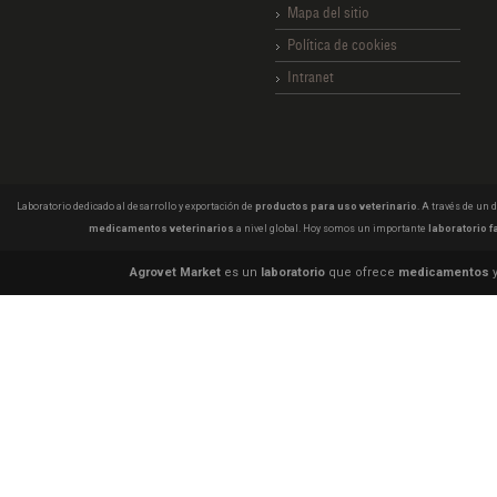
Mapa del sitio
Política de cookies
Intranet
Laboratorio dedicado al desarrollo y exportación de
productos para uso veterinario
. A través de un
medicamentos veterinarios
a nivel global. Hoy somos un importante
laboratorio f
Agrovet Market
es un
laboratorio
que ofrece
medicamentos