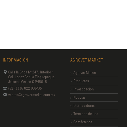
INFORMACIÓN
AGROVET MARKET
Calle la Brida Nº 247, Interior 1
Agrovet Market
Col. Lopez Cotilla Tlaquepaque,
Productos
Jalisco, Mexico C.P.45615
(52) 3336 822 036/35
Investigación
ventas@agrovetmarket.com.mx
Noticias
Distribuidores
Términos de uso
Contáctenos