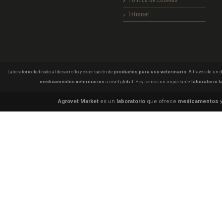
Intranet
Laboratorio dedicado al desarrollo y exportación de
productos para uso veterinario
. A través de un
medicamentos veterinarios
a nivel global. Hoy somos un importante
laboratorio f
Agrovet Market
es un
laboratorio
que ofrece
medicamentos