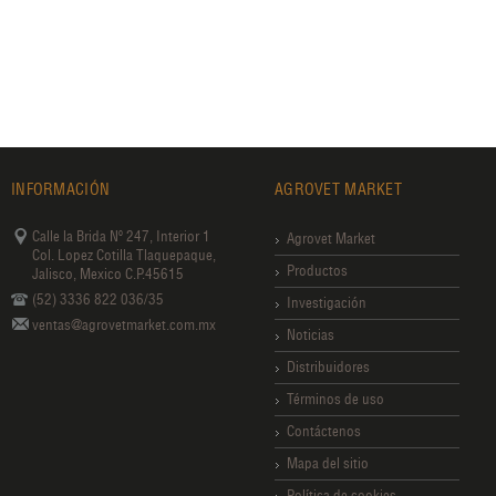
INFORMACIÓN
AGROVET MARKET
Calle la Brida Nº 247, Interior 1
Agrovet Market
Col. Lopez Cotilla Tlaquepaque,
Productos
Jalisco, Mexico C.P.45615
(52) 3336 822 036/35
Investigación
ventas@agrovetmarket.com.mx
Noticias
Distribuidores
Términos de uso
Contáctenos
Mapa del sitio
Política de cookies