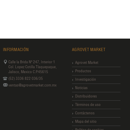
INFORMACIÓN
AGROVET MARKET
Calle la Brida Nº 247, Interior 1
Agrovet Market
Col. Lopez Cotilla Tlaquepaque,
Productos
Jalisco, Mexico C.P.45615
(52) 3336 822 036/35
Investigación
ventas@agrovetmarket.com.mx
Noticias
Distribuidores
Términos de uso
Contáctenos
Mapa del sitio
Política de cookies