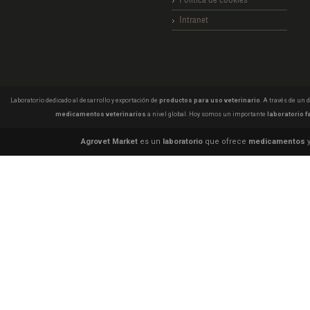
Intranet
Laboratorio dedicado al desarrollo y exportación de
productos para uso veterinario
. A través de un
medicamentos veterinarios
a nivel global. Hoy somos un importante
laboratorio f
Agrovet Market
es un
laboratorio
que ofrece
medicamentos