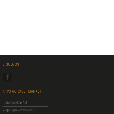
SÍGUENOS
APPS AGROVET MARKET
App VetHelp AM
App Agrovet Market AH