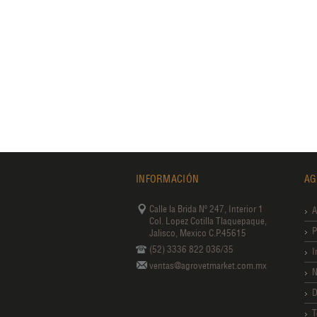
INFORMACIÓN
AG
Calle la Brida Nº 247, Interior 1
A
Col. Lopez Cotilla Tlaquepaque,
P
Jalisco, Mexico C.P.45615
(52) 3336 822 036/35
I
ventas@agrovetmarket.com.mx
N
D
T