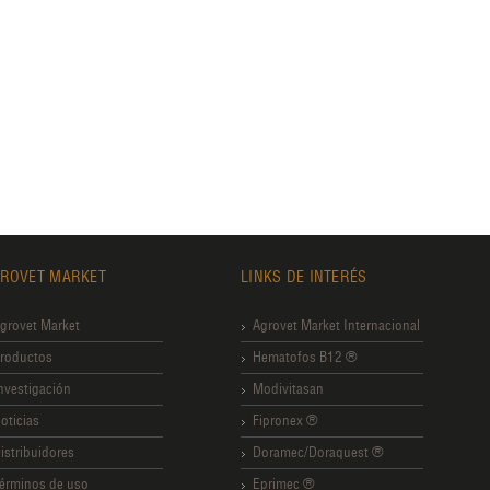
ROVET MARKET
LINKS DE INTERÉS
grovet Market
Agrovet Market Internacional
roductos
Hematofos B12 ®
nvestigación
Modivitasan
oticias
Fipronex ®
istribuidores
Doramec/Doraquest ®
érminos de uso
Eprimec ®