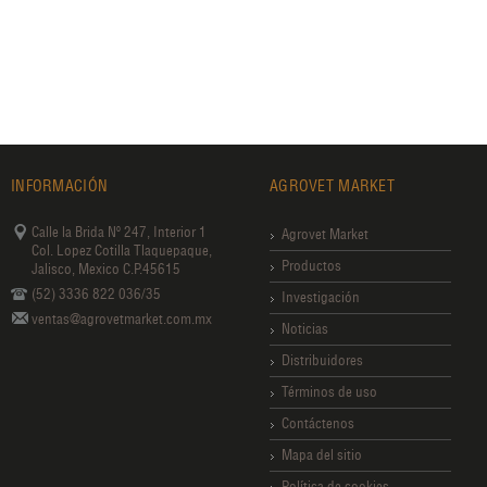
INFORMACIÓN
AGROVET MARKET
Calle la Brida Nº 247, Interior 1
Agrovet Market
Col. Lopez Cotilla Tlaquepaque,
Productos
Jalisco, Mexico C.P.45615
(52) 3336 822 036/35
Investigación
ventas@agrovetmarket.com.mx
Noticias
Distribuidores
Términos de uso
Contáctenos
Mapa del sitio
Política de cookies