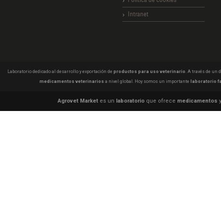
Intranet
Laboratorio dedicado al desarrollo y exportación de
productos para uso veterinario
. A través de un
medicamentos veterinarios
a nivel global. Hoy somos un importante
laboratorio f
Agrovet Market
es un
laboratorio
que ofrece
medicamentos