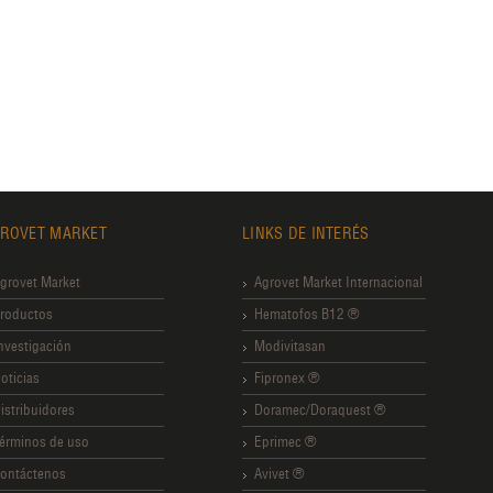
ROVET MARKET
LINKS DE INTERÉS
grovet Market
Agrovet Market Internacional
roductos
Hematofos B12 ®
nvestigación
Modivitasan
oticias
Fipronex ®
istribuidores
Doramec/Doraquest ®
érminos de uso
Eprimec ®
ontáctenos
Avivet ®