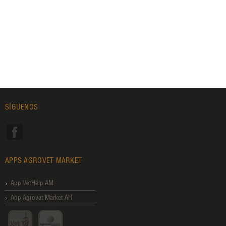
SÍGUENOS
APPS AGROVET MARKET
App VetHelp AM
App Agrovet Market AH