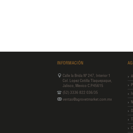
INFORMACIÓN
AG
Calle la Brida Nº 247, Interior 1
A
Col. Lopez Cotilla Tlaquepaque,
P
Jalisco, Mexico C.P.45615
(52) 3336 822 036/35
I
ventas@agrovetmarket.com.mx
N
D
T
C