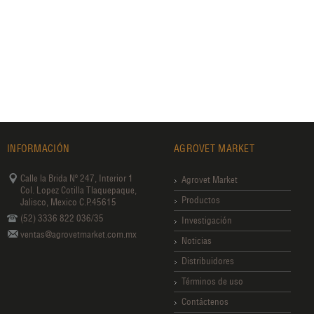
INFORMACIÓN
AGROVET MARKET
Calle la Brida Nº 247, Interior 1
Agrovet Market
Col. Lopez Cotilla Tlaquepaque,
Productos
Jalisco, Mexico C.P.45615
(52) 3336 822 036/35
Investigación
ventas@agrovetmarket.com.mx
Noticias
Distribuidores
Términos de uso
Contáctenos