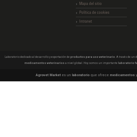
Mapa del sitio
Política de cookies
Intranet
Laboratorio dedicado al desarrollo y exportación de
productos para uso veterinario
. A través de un
medicamentos veterinarios
a nivel global. Hoy somos un importante
laboratorio f
Agrovet Market
es un
laboratorio
que ofrece
medicamentos