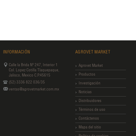
INFORMACIÓN
AGROVET MARKET
Calle la Brida Nº 247, Interior 1
Agrovet Market
Col. Lopez Cotilla Tlaquepaque,
Productos
Jalisco, Mexico C.P.45615
(52) 3336 822 036/35
Investigación
ventas@agrovetmarket.com.mx
Noticias
Distribuidores
Términos de uso
Contáctenos
Mapa del sitio
Política de cookies