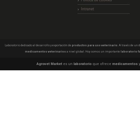
Intranet
Laboratorio dedicado al desarrollo y exportación de
productos para uso veterinario
. A través de un
medicamentos veterinarios
a nivel global. Hoy somos un importante
laboratorio f
Agrovet Market
es un
laboratorio
que ofrece
medicamentos