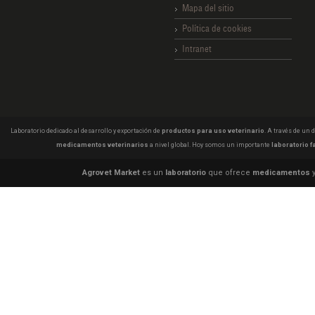
Mapa del sitio
Política de cookies
Intranet
Laboratorio dedicado al desarrollo y exportación de
productos para uso veterinario
. A través de un
medicamentos veterinarios
a nivel global. Hoy somos un importante
laboratorio f
Agrovet Market
es un
laboratorio
que ofrece
medicamentos