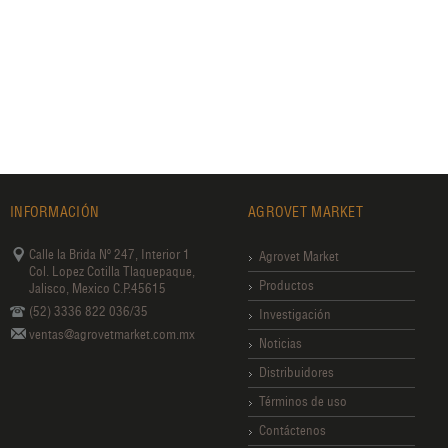
INFORMACIÓN
AGROVET MARKET
Calle la Brida Nº 247, Interior 1
Agrovet Market
Col. Lopez Cotilla Tlaquepaque,
Productos
Jalisco, Mexico C.P.45615
(52) 3336 822 036/35
Investigación
ventas@agrovetmarket.com.mx
Noticias
Distribuidores
Términos de uso
Contáctenos