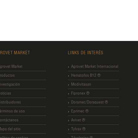
ROVET MARKET
LINKS DE INTERÉS
grovet Market
Agrovet Market Internacional
roductos
Hematofos B12 ®
nvestigación
Modivitasan
oticias
Fipronex ®
istribuidores
Doramec/Doraquest ®
érminos de uso
Eprimec ®
ontáctenos
Avivet ®
apa del sitio
Tylvax ®
olítica de cookies
Tilvalosina ®