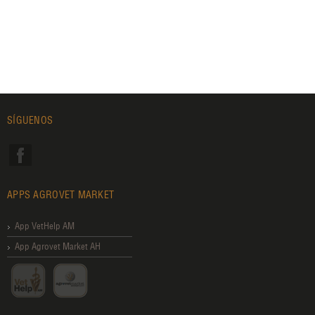
SÍGUENOS
APPS AGROVET MARKET
App VetHelp AM
App Agrovet Market AH