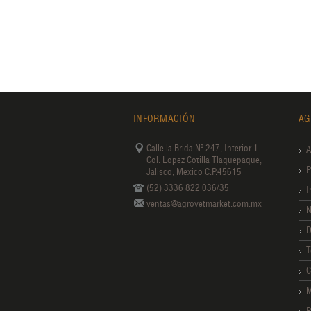
INFORMACIÓN
AG
Calle la Brida Nº 247, Interior 1
A
Col. Lopez Cotilla Tlaquepaque,
P
Jalisco, Mexico C.P.45615
(52) 3336 822 036/35
I
ventas@agrovetmarket.com.mx
N
D
T
C
M
P