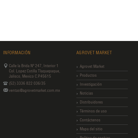
INFORMACIÓN
AGROVET MARKET
Calle la Brida Nº 247, Interior 1
Agrovet Market
Col. Lopez Cotilla Tlaquepaque,
Productos
Jalisco, Mexico C.P.45615
(52) 3336 822 036/35
Investigación
ventas@agrovetmarket.com.mx
Noticias
Distribuidores
Términos de uso
Contáctenos
Mapa del sitio
Política de cookies