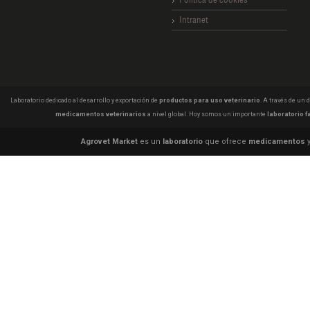
Intranet
Laboratorio dedicado al desarrollo y exportación de
productos para uso veterinario
. A través de un
medicamentos veterinarios
a nivel global. Hoy somos un importante
laboratorio f
Agrovet Market
es un
laboratorio
que ofrece
medicamentos