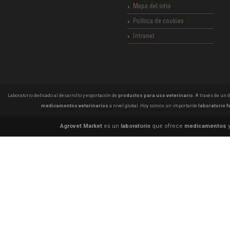
Mapa del sitio
Política de cookies
Intranet
Laboratorio dedicado al desarrollo y exportación de
productos para uso veterinario
. A través de un
medicamentos veterinarios
a nivel global. Hoy somos un importante
laboratorio f
Agrovet Market
es un
laboratorio
que ofrece
medicamentos