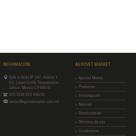
INFORMACIÓN
AGROVET MARKET
Calle la Brida Nº 247, Interior 1
Agrovet Market
Col. Lopez Cotilla Tlaquepaque,
Productos
Jalisco, Mexico C.P.45615
(52) 3336 822 036/35
Investigación
ventas@agrovetmarket.com.mx
Noticias
Distribuidores
Términos de uso
Contáctenos