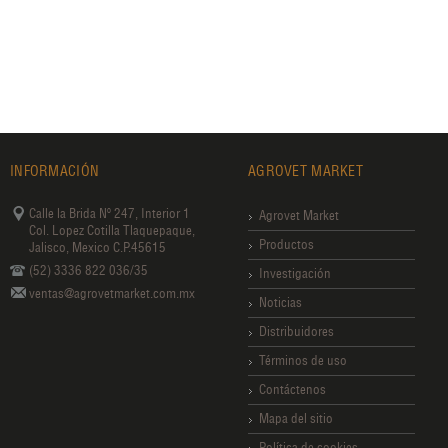
INFORMACIÓN
AGROVET MARKET
Calle la Brida Nº 247, Interior 1
Agrovet Market
Col. Lopez Cotilla Tlaquepaque,
Productos
Jalisco, Mexico C.P.45615
(52) 3336 822 036/35
Investigación
ventas@agrovetmarket.com.mx
Noticias
Distribuidores
Términos de uso
Contáctenos
Mapa del sitio
Política de cookies