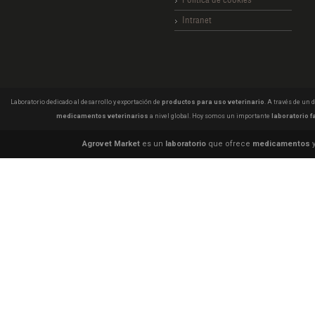
Intranet
Laboratorio dedicado al desarrollo y exportación de
productos para uso veterinario
. A través de un
medicamentos veterinarios
a nivel global. Hoy somos un importante
laboratorio f
Agrovet Market
es un
laboratorio
que ofrece
medicamentos