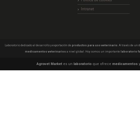
Intranet
Laboratorio dedicado al desarrollo y exportación de
productos para uso veterinario
. A través de un
medicamentos veterinarios
a nivel global. Hoy somos un importante
laboratorio f
Agrovet Market
es un
laboratorio
que ofrece
medicamentos