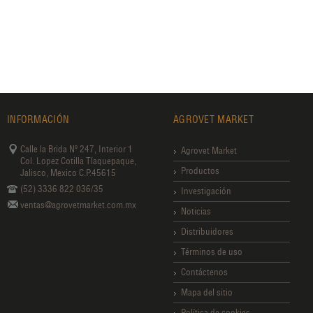
INFORMACIÓN
AGROVET MARKET
Calle la Brida Nº 247, Interior 1
Agrovet Market
Col. Lopez Cotilla Tlaquepaque,
Productos
Jalisco, Mexico C.P.45615
(52) 3336 822 036/35
Investigación
ventas@agrovetmarket.com.mx
Noticias
Distribuidores
Términos de uso
Contáctenos
Mapa del sitio
Política de cookies