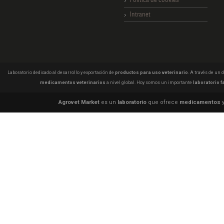
Intranet
Laboratorio dedicado al desarrollo y exportación de
productos para uso veterinario
. A través de un
medicamentos veterinarios
a nivel global. Hoy somos un importante
laboratorio f
Agrovet Market
es un
laboratorio
que ofrece
medicamentos