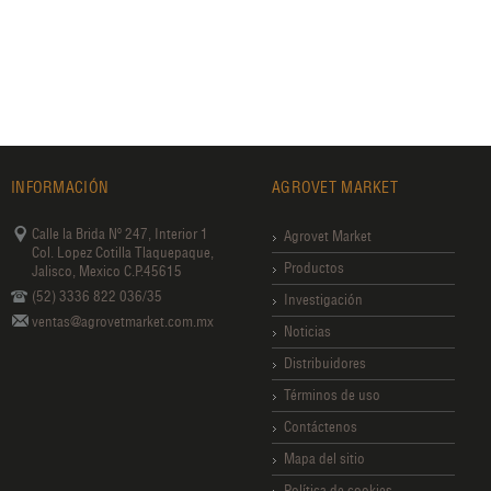
INFORMACIÓN
AGROVET MARKET
Calle la Brida Nº 247, Interior 1
Agrovet Market
Col. Lopez Cotilla Tlaquepaque,
Productos
Jalisco, Mexico C.P.45615
(52) 3336 822 036/35
Investigación
ventas@agrovetmarket.com.mx
Noticias
Distribuidores
Términos de uso
Contáctenos
Mapa del sitio
Política de cookies